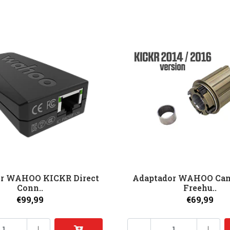
or WAHOO KICKR Direct
Adaptador WAHOO Ca
Conn..
Freehu..
€99,99
€69,99
+
-
+