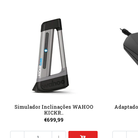
Simulador Inclinações WAHOO
Adaptad
KICKR..
€699,99
-
+
-