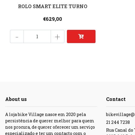
ROLO SMART ELITE TURNO
€629,00
-
+
About us
Contact
A loja bike Village nasce em 2020 pela
bikevillage
persistência de querer melhor para quem
21 244 7238
nos procura, de querer oferecer um serviço
Rua Canal do T
especializado e ter um contacto com o