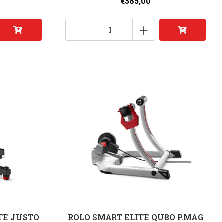
€385,00
-
+
TE JUSTO
ROLO SMART ELITE QUBO P.MAG