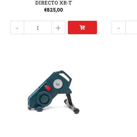
DIRECTO XR-T
€825,00
-
+
-