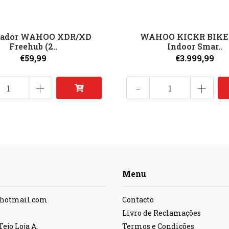
tador WAHOO XDR/XD
WAHOO KICKR BIKE 
Freehub (2..
Indoor Smar..
€59,99
€3.999,99
+
-
+
Menu
@hotmail.com
Contacto
Livro de Reclamações
ejo Loja A,
Termos e Condições