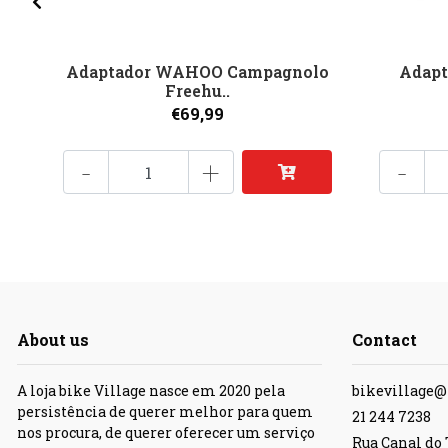
Adaptador WAHOO Campagnolo
Adap
Freehu..
€69,99
-
+
-
About us
Contact
A loja bike Village nasce em 2020 pela
bikevillage
persistência de querer melhor para quem
21 244 7238
nos procura, de querer oferecer um serviço
Rua Canal do T