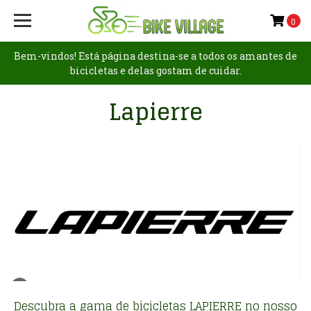
0
Bem-vindos! Está página destina-se a todos os amantes de
bicicletas e delas gostam de cuidar.
Lapierre
Descubra a gama de bicicletas LAPIERRE no nosso