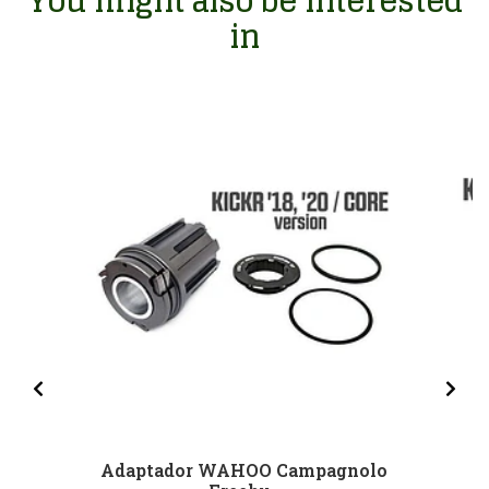
You might also be interested
in
Adaptador WAHOO Campagnolo
A