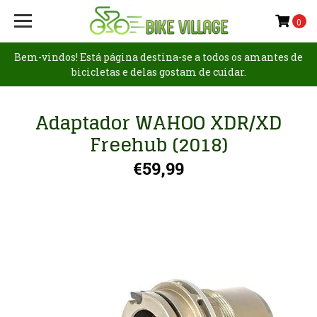
0
Bem-vindos! Está página destina-se a todos os amantes de
bicicletas e delas gostam de cuidar.
Adaptador WAHOO XDR/XD
Freehub (2018)
€59,99