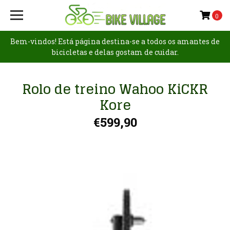
0
Bem-vindos! Está página destina-se a todos os amantes de
bicicletas e delas gostam de cuidar.
Rolo de treino Wahoo KiCKR
Kore
€599,90