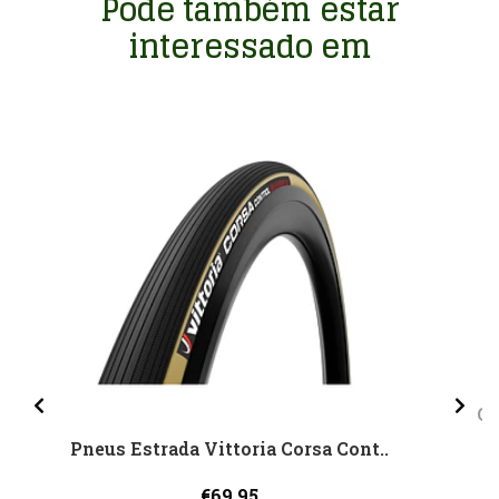
Pode também estar
interessado em
Qu
Pneus Estrada Vittoria Corsa Cont..
€69,95