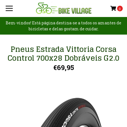
0
Bem-vindos! Está página destina-se a todos os amantes de
bicicletas e delas gostam de cuidar.
Pneus Estrada Vittoria Corsa
Control 700x28 Dobráveis G2.0
€69,95