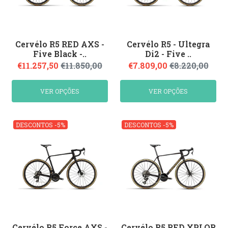
Cervélo R5 RED AXS -
Cervélo R5 - Ultegra
Five Black -..
Di2 - Five ..
€11.257,50
€11.850,00
€7.809,00
€8.220,00
VER OPÇÕES
VER OPÇÕES
DESCONTOS -5%
DESCONTOS -5%
Cervélo R5 Force AXS -
Cervélo R5 RED XPLOR