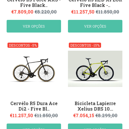
Five Black..
Five Black -..
€7.809,00
€8.220,00
€11.257,50
€11.850,00
VER OPÇÕES
VER OPÇÕES
DESCONTOS -5%
DESCONTOS -15%
Cervélo R5 Dura Ace
Bicicleta Lapierre
Di2 - Five Bl..
Xelius DRS 10...
€11.257,50
€11.850,00
€7.054,15
€8.299,00