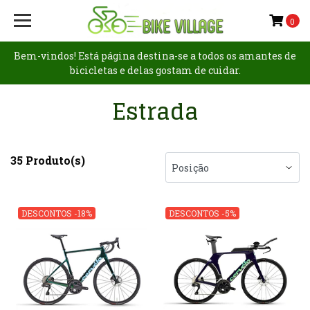
0
Bem-vindos! Está página destina-se a todos os amantes de
bicicletas e delas gostam de cuidar.
Estrada
35 Produto(s)
DESCONTOS -18%
DESCONTOS -5%