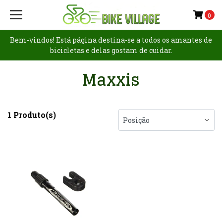
0
Bem-vindos! Está página destina-se a todos os amantes de
bicicletas e delas gostam de cuidar.
Maxxis
1 Produto(s)