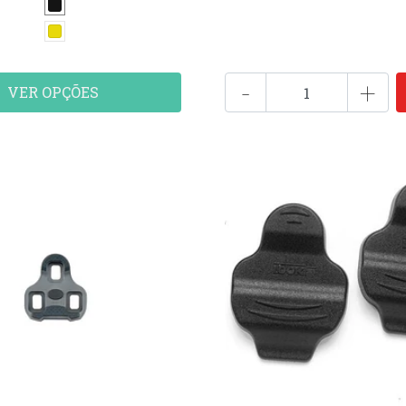
-
+
VER OPÇÕES