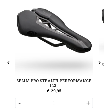
SE
SELIM PRO STEALTH PERFORMANCE
142..
€129,95
-
+