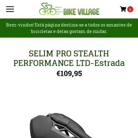
0
Bem-vindos! Está página destina-se a todos os amantes de
bicicletas e delas gostam de cuidar.
SELIM PRO STEALTH
PERFORMANCE LTD-Estrada
€109,95