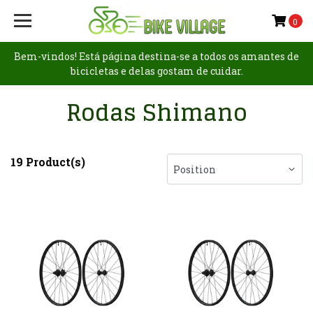
0
Bem-vindos! Está página destina-se a todos os amantes de
bicicletas e delas gostam de cuidar.
Rodas Shimano
19 Product(s)