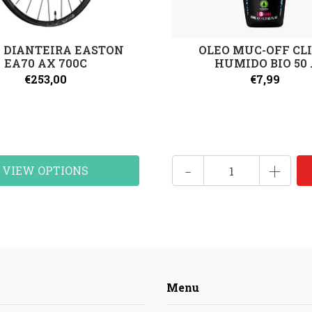
 DIANTEIRA EASTON
OLEO MUC-OFF CL
EA70 AX 700C
HUMIDO BIO 50 .
€253,00
€7,99
-
+
VIEW OPTIONS
Menu