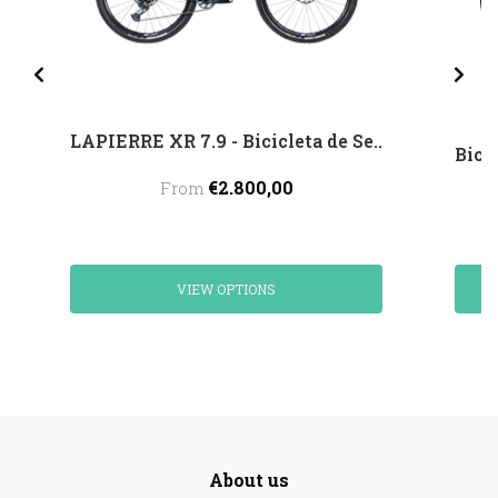
LAPIERRE XR 7.9 - Bicicleta de Se..
Bici
€2.800,00
From
VIEW OPTIONS
About us