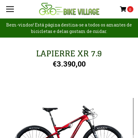
0
Bem-vindos! Está página destina-se a todos os amantes de
bicicletas e delas gostam de cuidar.
LAPIERRE XR 7.9
€3.390,00