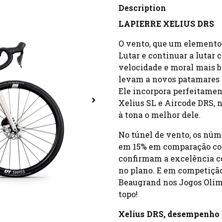
Description
LAPIERRE XELIUS DRS
O vento, que um elemento d
Lutar e continuar a lutar 
velocidade e moral mais b
levam a novos patamares 
Ele incorpora perfeitament
Xelius SL e Aircode DRS, n
à tona o melhor dele.
No túnel de vento, os núm
em 15% em comparação com
confirmam a excelência c
no plano. E em competição
Beaugrand nos Jogos Olímp
topo!
Xelius DRS, desempenho 