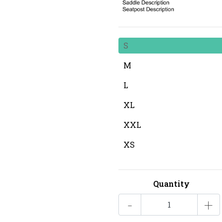
S
M
L
XL
XXL
XS
Quantity
-
+