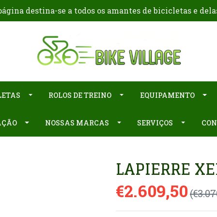
ágina destina-se a todos os amantes de bicicletas e dela
LETAS
ROLOS DE TREINO
EQUIPAMENTO
AÇÃO
NOSSAS MARCAS
SERVIÇOS
CON
LAPIERRE XEL
€2.609,50
(€3.07