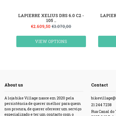
LAPIERRE XELIUS DRS 6.0 C2 -
LAPIER
105 ..
€2.609,50
€3.070,00
VIEW OPTIONS
About us
Contact
A loja bike Village nasce em 2020 pela
bikevillage
persistência de querer melhor para quem
21 244 7238
nos procura, de querer oferecer um serviço
Rua Canal do T
especializado e ter um contacto com o