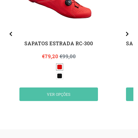
SAPATOS ESTRADA RC-300
SAP
€79,20
€99,00
VER OPÇÕES