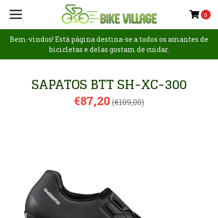
0
Bem-vindos! Está página destina-se a todos os amantes de
bicicletas e delas gostam de cuidar.
SAPATOS BTT SH-XC-300
€87,20
(€109,00)