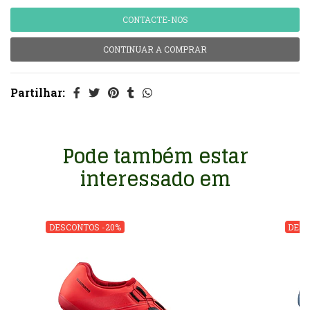
CONTACTE-NOS
CONTINUAR A COMPRAR
Partilhar:
Pode também estar
interessado em
DESCONTOS -20%
DESC