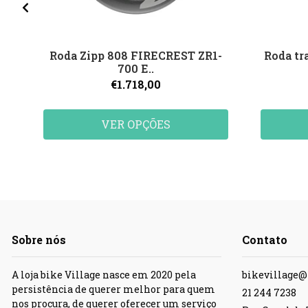
Roda Zipp 808 FIRECREST ZR1-
Roda tr
700 E..
€1.718,00
VER OPÇÕES
Sobre nós
Contato
A loja bike Village nasce em 2020 pela
bikevillage
persistência de querer melhor para quem
21 244 7238
nos procura, de querer oferecer um serviço