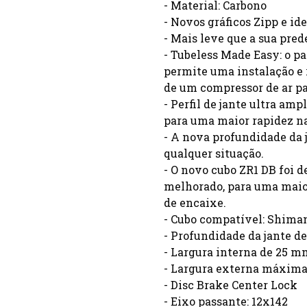
- Material: Carbono
- Novos gráficos Zipp e i
- Mais leve que a sua pred
- Tubeless Made Easy: o p
permite uma instalação e 
de um compressor de ar pa
- Perfil de jante ultra am
para uma maior rapidez na 
- A nova profundidade da 
qualquer situação.
- O novo cubo ZR1 DB foi
melhorado, para uma maior
de encaixe.
- Cubo compatível: Shim
- Profundidade da jante 
- Largura interna de 25 m
- Largura externa máxim
- Disc Brake Center Lock
- Eixo passante: 12x142