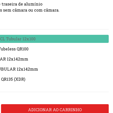
e traseira de alumínio
us sem câmara ou com câmara.
 CL Tubular 12x100
Tubeless QR100
ULAR 12x142mm
 TUBULAR 12x142mm
 QR135 (XDR)