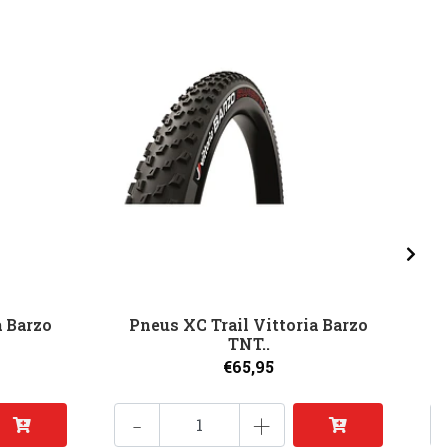
a Barzo
Pneus XC Trail Vittoria Barzo
P
TNT..
€65,95
-
+