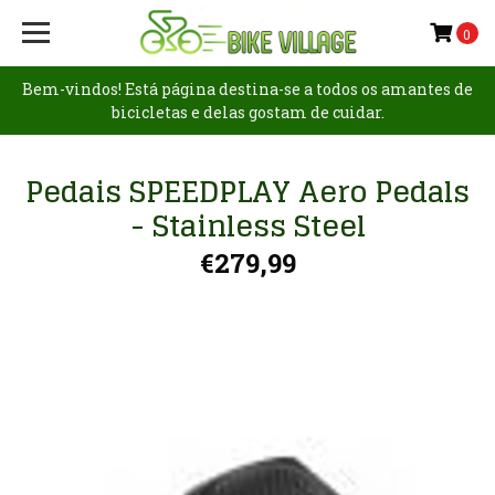
0
Bem-vindos! Está página destina-se a todos os amantes de
bicicletas e delas gostam de cuidar.
Pedais SPEEDPLAY Aero Pedals
- Stainless Steel
€279,99