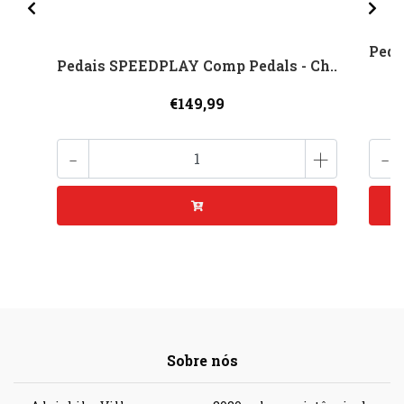
Peda
Pedais SPEEDPLAY Comp Pedals - Ch..
€149,99
-
+
-
Sobre nós