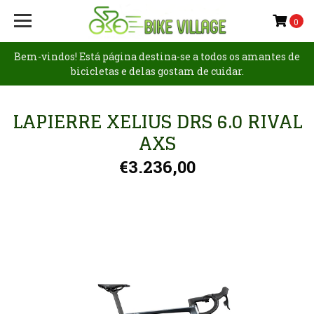
0
Bem-vindos! Está página destina-se a todos os amantes de
bicicletas e delas gostam de cuidar.
LAPIERRE XELIUS DRS 6.0 RIVAL
AXS
€3.236,00