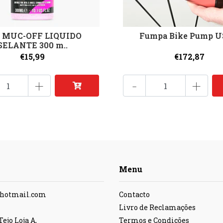
 MUC-OFF LIQUIDO
Fumpa Bike Pump U
SELANTE 300 m..
€15,99
€172,87
+
-
+
Menu
@hotmail.com
Contacto
Livro de Reclamações
ejo Loja A,
Termos e Condições