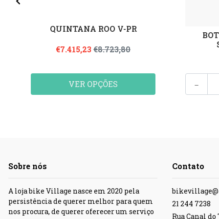
QUINTANA ROO V-PR
BOT
€7.415,23
€8.723,80
-
VER OPÇÕES
Sobre nós
Contato
A loja bike Village nasce em 2020 pela
bikevillage
persistência de querer melhor para quem
21 244 7238
nos procura, de querer oferecer um serviço
Rua Canal do T