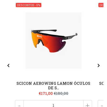
DESCONTOS -5%
DESC
SCICON AEROWING LAMON ÓCULOS
SCI
DE S..
€171,00
€180,00
-
+
-