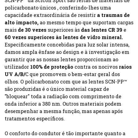
SCN-PP™ da Scicon Sport são feitas de materiais de
policarbonato únicos , conferindo-lhes uma
capacidade extraordinária de resistir
a traumas de
alto impacto,
ao mesmo tempo que suportam cargas
mais
de 30 vezes
superiores às
das lentes CR 39
e
60 vezes superiores às lentes de vidro mineral.
Especificamente concebidas para luz solar intensa,
damos ampla ênfase ao design e à investigação em
garantir que as nossas lentes proporcionam ao
utilizador
100% de proteção
contra os nocivos
raios
UV A/B/
C que promovem o bem-estar geral dos
olhos. O policarbonato com que as lentes SCN-PP™
são produzidas é o único material capaz de
"bloquear" toda a radiação com comprimento de
onda inferior a 380 nm. Outros materiais podem
desempenhar a mesma função, mas apenas após
tratamentos específicos.
O conforto do condutor é tão importante quanto a