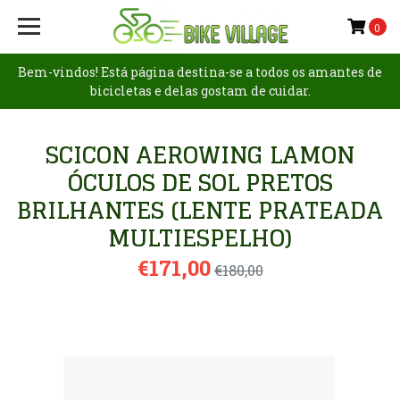
0
Bem-vindos! Está página destina-se a todos os amantes de
bicicletas e delas gostam de cuidar.
SCICON AEROWING LAMON
ÓCULOS DE SOL PRETOS
BRILHANTES (LENTE PRATEADA
MULTIESPELHO)
€171,00
€180,00