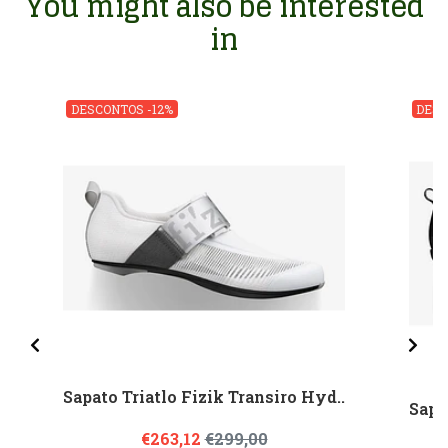
You might also be interested
in
DESCONTOS -12%
DESC
Sapato Triatlo Fizik Transiro Hyd..
Sapa
€263,12
€299,00