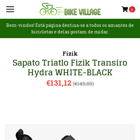
0
Bem-vindos! Está página destina-se a todos os amantes de
bicicletas e delas gostam de cuidar.
Fizik
Sapato Triatlo Fizik Transiro
Hydra WHITE-BLACK
€131,12
(€149,00)