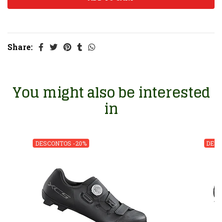
Share:
You might also be interested
in
DESCONTOS -20%
DESC