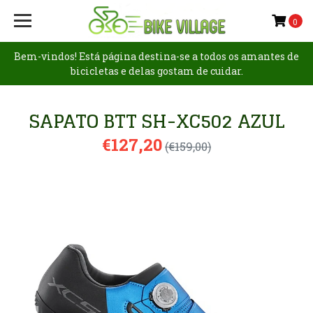
0
Bem-vindos! Está página destina-se a todos os amantes de
bicicletas e delas gostam de cuidar.
SAPATO BTT SH-XC502 AZUL
€127,20
(€159,00)