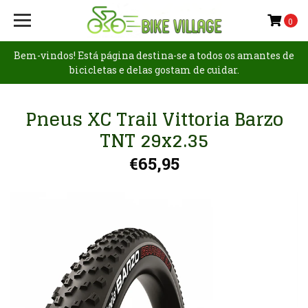
0
Bem-vindos! Está página destina-se a todos os amantes de
bicicletas e delas gostam de cuidar.
Pneus XC Trail Vittoria Barzo
TNT 29x2.35
€65,95