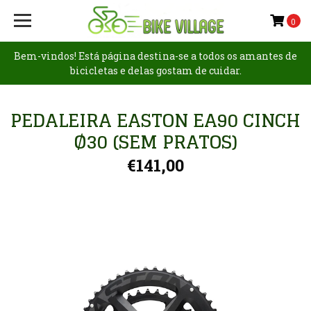
0
Bem-vindos! Está página destina-se a todos os amantes de
bicicletas e delas gostam de cuidar.
PEDALEIRA EASTON EA90 CINCH
Ø30 (SEM PRATOS)
€141,00