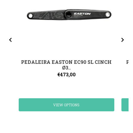
PEDALEIRA EASTON EC90 SL CINCH
PR
Ø3..
€473,00
VIEW OPTIONS