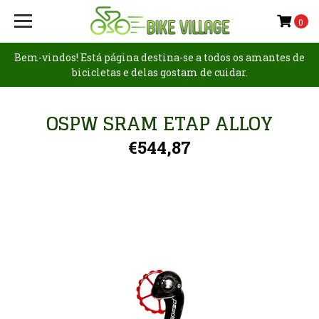
0
Bem-vindos! Está página destina-se a todos os amantes de
bicicletas e delas gostam de cuidar.
OSPW SRAM ETAP ALLOY
€544,87