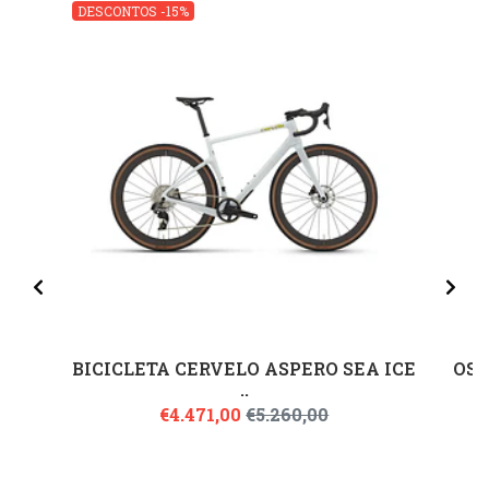
DESCONTOS -15%
BICICLETA CERVELO ASPERO SEA ICE
OSP
..
€4.471,00
€5.260,00