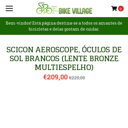
0
Bem-vindos! Está página destina-se a todos os amantes de
bicicletas e delas gostam de cuidar.
SCICON AEROSCOPE, ÓCULOS DE
SOL BRANCOS (LENTE BRONZE
MULTIESPELHO)
€209,00
€220,00