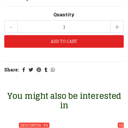
Quantity
-
+
Share:
You might also be interested
in
DESCONTOS -5%
DESC