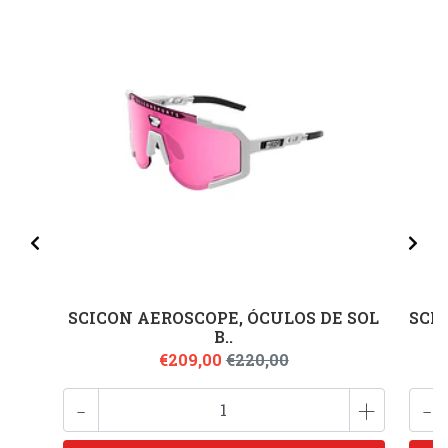
SCICON AEROSCOPE, ÓCULOS DE SOL
SCI
B..
€209,00
€220,00
-
+
-