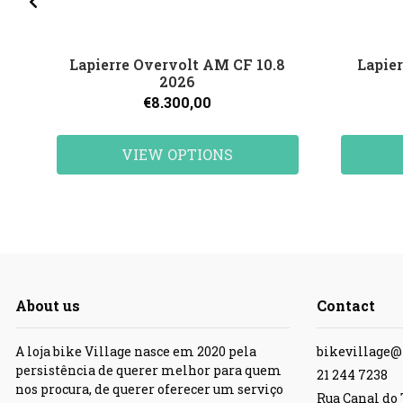
Lapierre Overvolt AM CF 10.8
Lapie
2026
€8.300,00
VIEW OPTIONS
About us
Contact
A loja bike Village nasce em 2020 pela
bikevillage
persistência de querer melhor para quem
21 244 7238
nos procura, de querer oferecer um serviço
Rua Canal do T