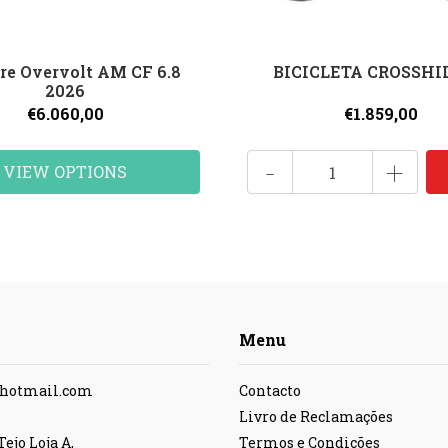
rre Overvolt AM CF 6.8
BICICLETA CROSSHIL
2026
€6.060,00
€1.859,00
-
+
VIEW OPTIONS
Menu
@hotmail.com
Contacto
Livro de Reclamações
ejo Loja A,
Termos e Condições