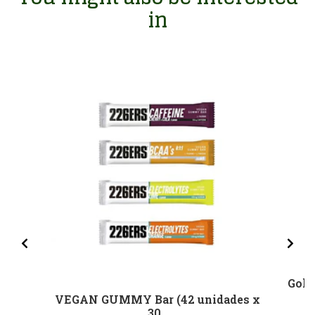
in
Gold
VEGAN GUMMY Bar (42 unidades x
30..