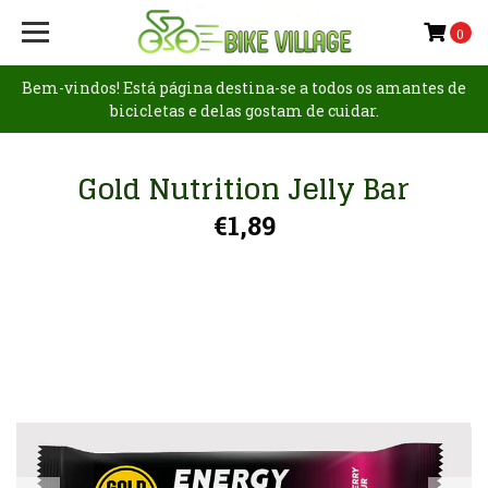
0
Bem-vindos! Está página destina-se a todos os amantes de
bicicletas e delas gostam de cuidar.
Gold Nutrition Jelly Bar
€1,89