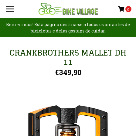
0
Bem-vindos! Está página destina-se a todos os amantes de
bicicletas e delas gostam de cuidar.
CRANKBROTHERS MALLET DH
11
€349,90