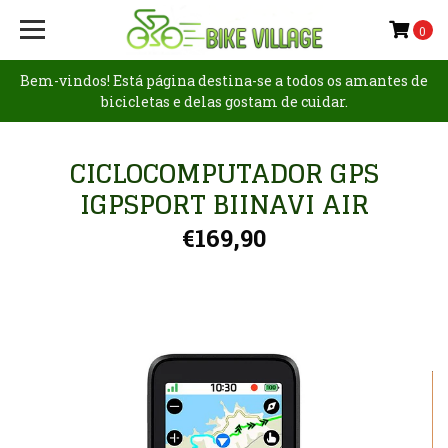
0
Bem-vindos! Está página destina-se a todos os amantes de
bicicletas e delas gostam de cuidar.
CICLOCOMPUTADOR GPS
IGPSPORT BIINAVI AIR
€169,90