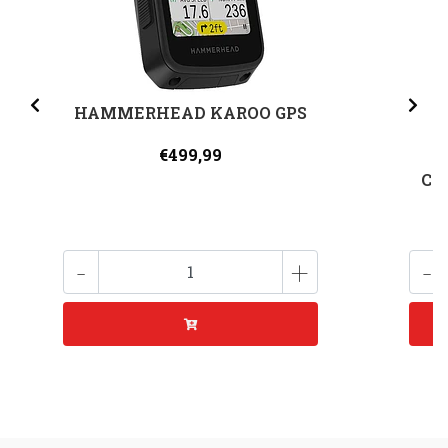
HAMMERHEAD KAROO GPS
€499,99
CI
-
+
-