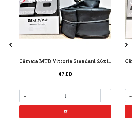
Câmara MTB Vittoria Standard 26x1..
Câma
€7,00
-
+
-