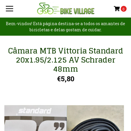
0
Bem-vindos! Está página destina-se a todos os amantes de
bicicletas e delas gostam de cuidar.
Câmara MTB Vittoria Standard
20x1.95/2.125 AV Schrader
48mm
€5,80