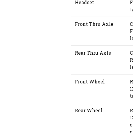
Headset
F
1
Front Thru Axle
C
F
l
Rear Thru Axle
C
R
l
Front Wheel
R
1
t
Rear Wheel
R
1
c
c