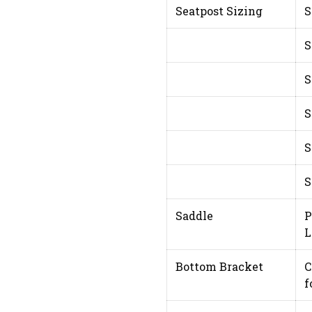
Seatpost Sizing
S
S
S
S
S
S
Saddle
P
L
Bottom Bracket
C
f