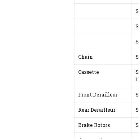
S
S
S
Chain
S
Cassette
S
1
Front Derailleur
S
Rear Derailleur
S
Brake Rotors
S