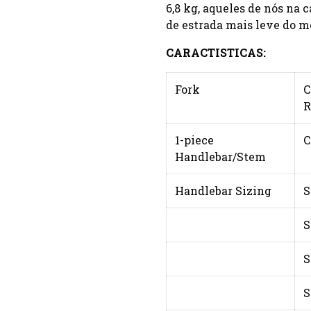
6,8 kg, aqueles de nós na c
de estrada mais leve do m
CARACTISTICAS:
Fork
C
R
1-piece
C
Handlebar/Stem
Handlebar Sizing
S
S
S
S