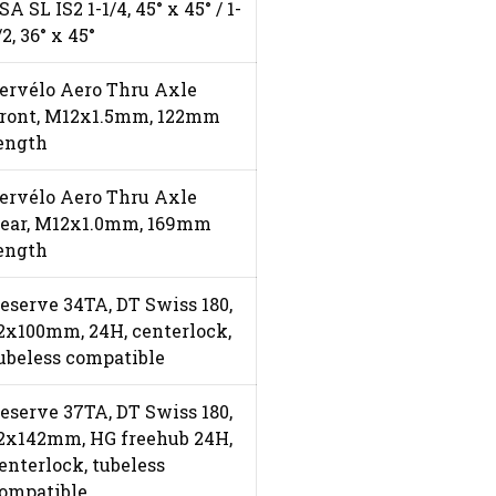
SA SL IS2 1-1/4, 45° x 45° / 1-
/2, 36° x 45°
ervélo Aero Thru Axle
ront, M12x1.5mm, 122mm
ength
ervélo Aero Thru Axle
ear, M12x1.0mm, 169mm
ength
eserve 34TA, DT Swiss 180,
2x100mm, 24H, centerlock,
ubeless compatible
eserve 37TA, DT Swiss 180,
2x142mm, HG freehub 24H,
enterlock, tubeless
ompatible