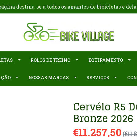
ágina destina-se a todos os amantes de bicicletas e dela
LETAS
ROLOS DE TREINO
EQUIPAMENTO
AÇÃO
NOSSAS MARCAS
SERVIÇOS
CON
Cervélo R5 D
Bronze 2026
€11.257,50
(€11.