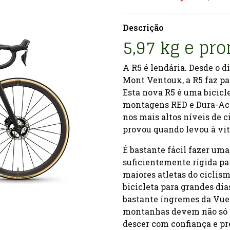
Descrição
5,97 kg e pro
A R5 é lendária. Desde o d
Mont Ventoux, a R5 faz pa
Esta nova R5 é uma bicicl
montagens RED e Dura-Ace
nos mais altos níveis de 
provou quando levou à vit
É bastante fácil fazer uma
suficientemente rígida pa
maiores atletas do ciclism
bicicleta para grandes dia
bastante íngremes da Vuel
montanhas devem não só a
descer com confiança e pr