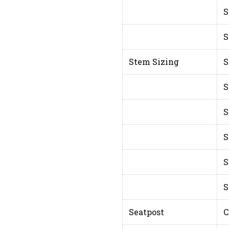
S
S
Stem Sizing
S
S
S
S
S
S
Seatpost
C