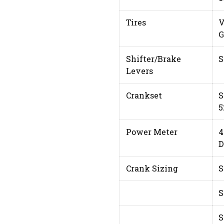
Tires
V
G
Shifter/Brake
S
Levers
Crankset
S
5
Power Meter
4
D
Crank Sizing
S
S
S