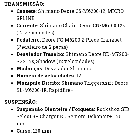
TRANSMISSÃO:
Cassete:
Shimano Deore CS-M6200-12, MICRO
SPLINE
Corrente:
Shimano Chain Deore CN-M6100 12s
(12 velocidades)
Pedaleiro:
Deore FC-M6200 2-Piece Crankset
(Pedaleiro de 2 peças)
Desviador Traseiro:
Shimano Deore RD-M7200-
SGS 12s, Shadow (12 velocidades)
Mudanças:
Desviador Shimano
Número de velocidades:
12
Manípulo Direito:
Shimano Triggershift Deore
SL-M6200-IR, Rapidfire+
SUSPENSÃO:
Suspensão Dianteira / Forqueta:
Rockshox SID
Select 3P, Charger RL Remote, Debonair+, 120
mm
Curso:
120 mm