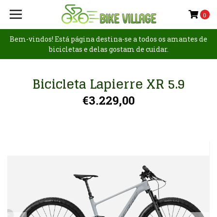
0
Bem-vindos! Está página destina-se a todos os amantes de
bicicletas e delas gostam de cuidar.
Bicicleta Lapierre XR 5.9
€3.229,00