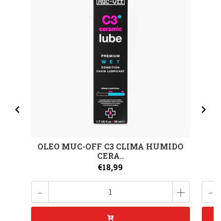
OLEO MUC-OFF C3 CLIMA HUMIDO
A
CERA..
€18,99
-
+
-