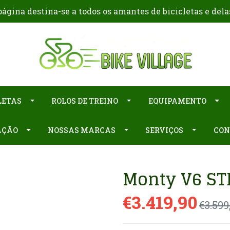
ágina destina-se a todos os amantes de bicicletas e dela
LETAS
ROLOS DE TREINO
EQUIPAMENTO
AÇÃO
NOSSAS MARCAS
SERVIÇOS
CON
Monty V6 S
€3.419,90
€3.599