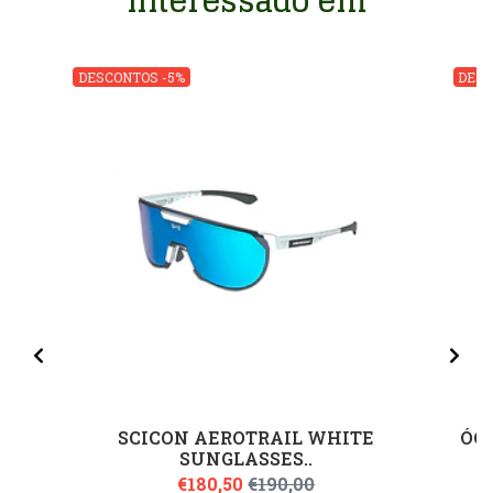
interessado em
DESCONTOS -5%
DESC
SCICON AEROTRAIL WHITE
ÓCU
SUNGLASSES..
€180,50
€190,00