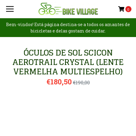
0
Bem-vindos! Está página destina-se a todos os amantes de
bicicletas e delas gostam de cuidar.
ÓCULOS DE SOL SCICON
AEROTRAIL CRYSTAL (LENTE
VERMELHA MULTIESPELHO)
€180,50
€190,00