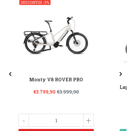
DESCONTOS -5%
Monty V8 ROVER PRO
Lapi
€3.799,90
€3.999,90
-
+