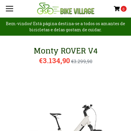
0
Bem-vindos! Está página destina-se a todos os amantes de
bicicletas e delas gostam de cuidar.
Monty ROVER V4
€3.134,90
€3.299,90