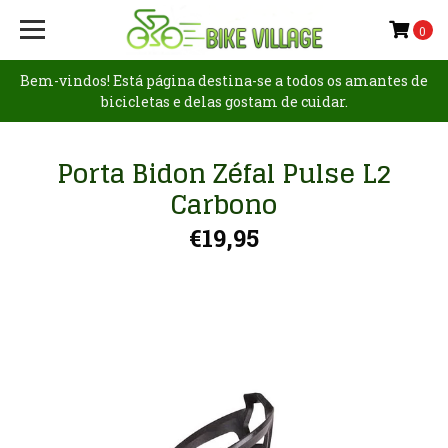
0
Bem-vindos! Está página destina-se a todos os amantes de
bicicletas e delas gostam de cuidar.
Porta Bidon Zéfal Pulse L2
Carbono
€19,95