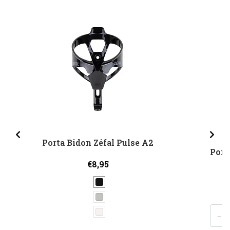
Porta Bidon Zéfal Pulse A2
Porta
€8,95
-