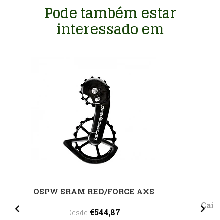
Pode também estar
interessado em
OSPW SRAM RED/FORCE AXS
Caix
€544,87
Desde