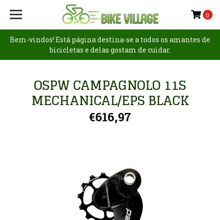
0
Bem-vindos! Está página destina-se a todos os amantes de
bicicletas e delas gostam de cuidar.
OSPW CAMPAGNOLO 11S
MECHANICAL/EPS BLACK
€616,97