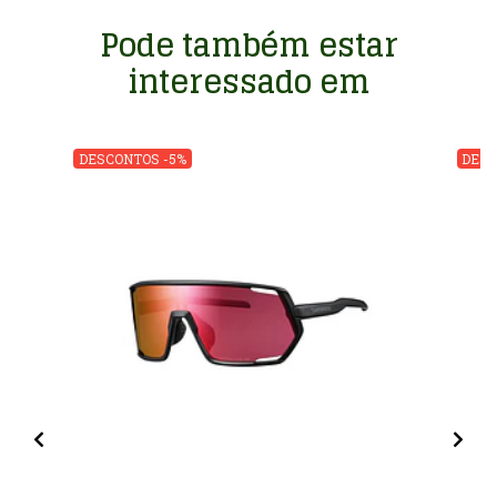
Pode também estar
interessado em
DESCONTOS -5%
DESC