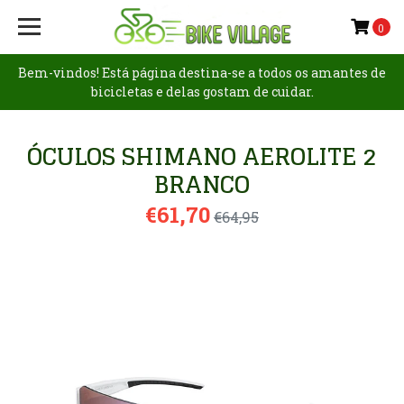
0
Bem-vindos! Está página destina-se a todos os amantes de
bicicletas e delas gostam de cuidar.
ÓCULOS SHIMANO AEROLITE 2
BRANCO
€61,70
€64,95