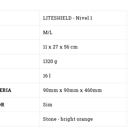
LITESHIELD - Nivel 1
M/L
11 x 27 x 56 cm
1320 g
16 l
ERIA
90mm x 90mm x 460mm
OR
Sim
Stone - bright orange