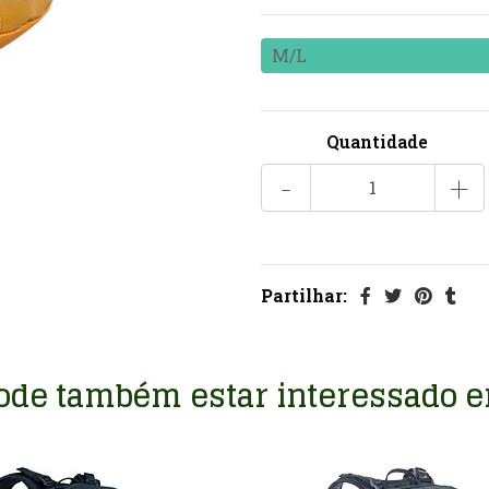
M/L
Quantidade
-
+
Partilhar:
ode também estar interessado 