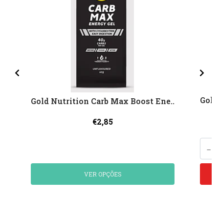
Gold
Gold Nutrition Carb Max Boost Ene..
€2,85
-
VER OPÇÕES