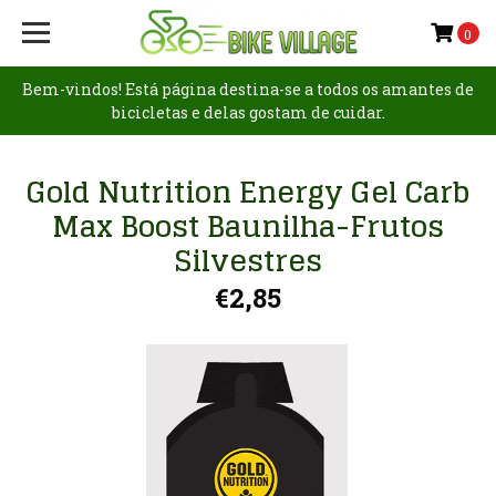
0
Bem-vindos! Está página destina-se a todos os amantes de
bicicletas e delas gostam de cuidar.
Gold Nutrition Energy Gel Carb
Max Boost Baunilha-Frutos
Silvestres
€2,85