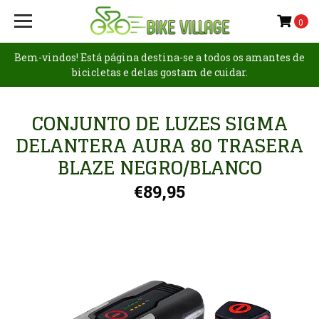
0
Bem-vindos! Está página destina-se a todos os amantes de
bicicletas e delas gostam de cuidar.
CONJUNTO DE LUZES SIGMA
DELANTERA AURA 80 TRASERA
BLAZE NEGRO/BLANCO
€89,95