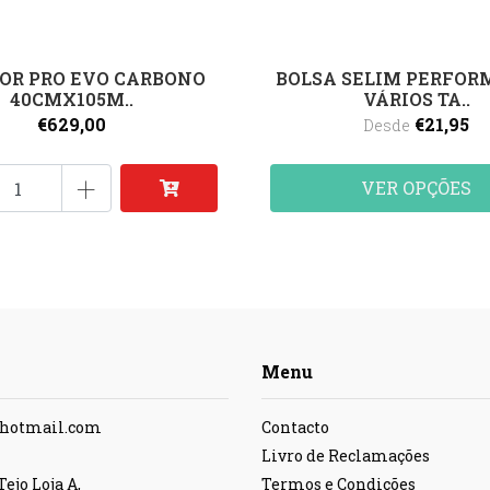
OR PRO EVO CARBONO
BOLSA SELIM PERFOR
40CMX105M..
VÁRIOS TA..
€629,00
€21,95
Desde
+
VER OPÇÕES
Menu
@hotmail.com
Contacto
Livro de Reclamações
ejo Loja A,
Termos e Condições