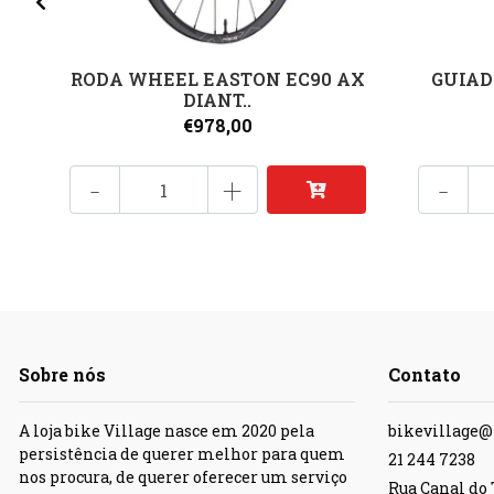
RODA WHEEL EASTON EC90 AX
GUIAD
DIANT..
€978,00
-
+
-
Sobre nós
Contato
A loja bike Village nasce em 2020 pela
bikevillage
persistência de querer melhor para quem
21 244 7238
nos procura, de querer oferecer um serviço
Rua Canal do T