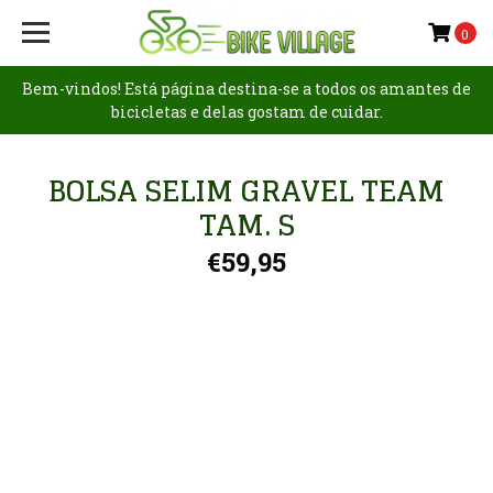
0
Bem-vindos! Está página destina-se a todos os amantes de
bicicletas e delas gostam de cuidar.
BOLSA SELIM GRAVEL TEAM
TAM. S
€59,95