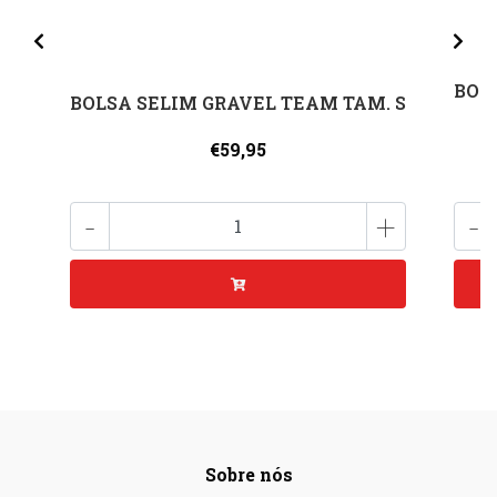
BOL
BOLSA SELIM GRAVEL TEAM TAM. S
€59,95
-
+
-
Sobre nós