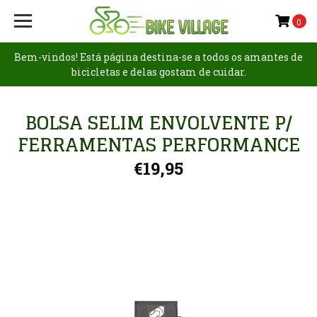
0
Bem-vindos! Está página destina-se a todos os amantes de
bicicletas e delas gostam de cuidar.
BOLSA SELIM ENVOLVENTE P/
FERRAMENTAS PERFORMANCE
€19,95